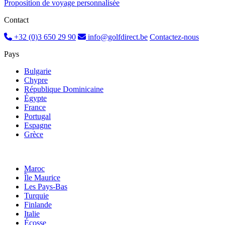
Proposition de voyage personnalisée
Contact
+32 (0)3 650 29 90
info@golfdirect.be
Contactez-nous
Pays
Bulgarie
Chypre
République Dominicaine
Égypte
France
Portugal
Espagne
Grèce
Maroc
Île Maurice
Les Pays-Bas
Turquie
Finlande
Italie
Écosse