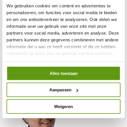
Prénom et nom de famille
*
We gebruiken cookies om content en advertenties te
Numéro de téléphone
*
personaliseren, om functies voor social media te bieden
Adresse e-mail
*
en om ons websiteverkeer te analyseren. Ook delen we
Code postal
*
Lieu de résidence
*
informatie over uw gebruik van onze site met onze
Adresse
*
partners voor social media, adverteren en analyse. Deze
De quel club de golf êtes-vous membre ?
partners kunnen deze gegevens combineren met andere
informatie die u aan ze heeft verstrekt of die ze hebben
J'accepte la déclaration de confidentialité
*
verzameld op basis van uw gebruik van hun services.
Oui, je souhaite m'inscrire à la newsletter de Golfdirect
Je souhaite recevoir la brochure de Golfdirect
Alles toestaan
Vorige
Envoyer une demande
Aanpassen
Weigeren