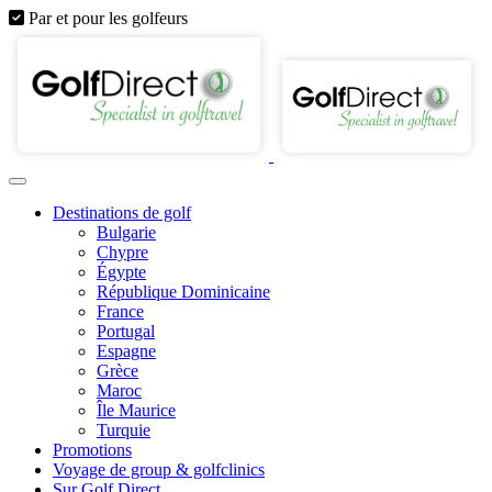
Par et pour les golfeurs
Destinations de golf
Bulgarie
Chypre
Égypte
République Dominicaine
France
Portugal
Espagne
Grèce
Maroc
Île Maurice
Turquie
Promotions
Voyage de group & golfclinics
Sur Golf Direct