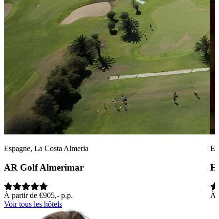
Espagne, La Costa Almeria
Es
AR Golf Almerimar
Ho
À partir de €905,- p.p.
À 
Voir tous les hôtels