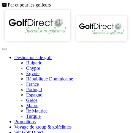
Par et pour les golfeurs
Destinations de golf
Bulgarie
Chypre
Égypte
République Dominicaine
France
Portugal
Espagne
Grèce
Maroc
Île Maurice
Turquie
Promotions
Voyage de group & golfclinics
Sur Golf Direct