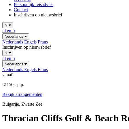
Persoonlijk reisadvies
Contact
Inschrijven op nieuwsbrief
nl
nl
en
fr
Nederlands
Nederlands
Engels
Frans
Inschrijven op nieuwsbrief
nl
nl
en
fr
Nederlands
Nederlands
Engels
Frans
vanaf
€1150,- p.p.
Bekijk arrangementen
Bulgarije, Zwarte Zee
Thracian Cliffs Golf & Beach R