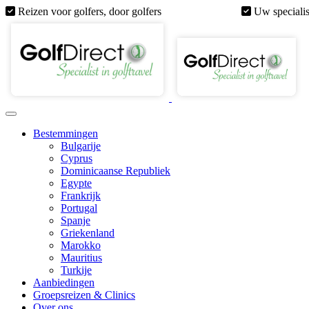
Reizen voor golfers, door golfers
Uw specialis
Bestemmingen
Bulgarije
Cyprus
Dominicaanse Republiek
Egypte
Frankrijk
Portugal
Spanje
Griekenland
Marokko
Mauritius
Turkije
Aanbiedingen
Groepsreizen & Clinics
Over ons