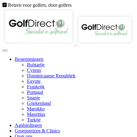
Reizen voor golfers, door golfers
Bestemmingen
Bulgarije
Cyprus
Dominicaanse Republiek
Egypte
Frankrijk
Portugal
Spanje
Griekenland
Marokko
Mauritius
Turkije
Aanbiedingen
Groepsreizen & Clinics
Over ons