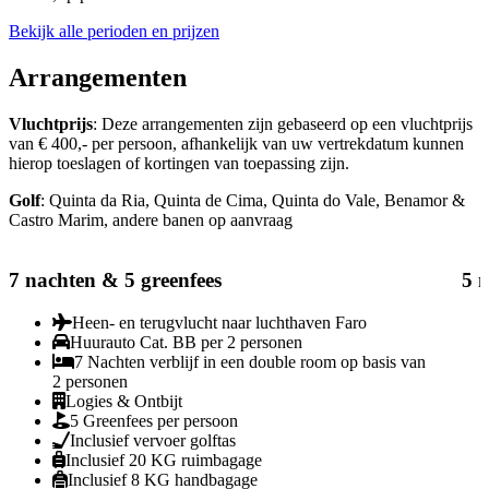
Bekijk alle perioden en prijzen
Arrangementen
Vluchtprijs
: Deze arrangementen zijn gebaseerd op een vluchtprijs
van € 400,- per persoon, afhankelijk van uw vertrekdatum kunnen
hierop toeslagen of kortingen van toepassing zijn.
Golf
: Quinta da Ria, Quinta de Cima, Quinta do Vale, Benamor &
Castro Marim, andere banen op aanvraag
7 nachten & 5 greenfees
5 n
Heen- en terugvlucht naar luchthaven Faro
Huurauto Cat. BB per 2 personen
7 Nachten verblijf in een double room op basis van
2 personen
Logies & Ontbijt
5 Greenfees per persoon
Inclusief vervoer golftas
Inclusief 20 KG ruimbagage
Inclusief 8 KG handbagage