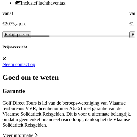
Inclusief luchthaventax
vanaf
van
€2075,- p.p.
€15
Bekijk prijzen
Bek
Prijsoverzicht
Neem contact op
Goed om te weten
Garantie
Golf Direct Tours is lid van de beroeps-vereniging van Vlaamse
reisbureaus VVR, licentienummer A6261 met garantie van de
Vlaamse Solidariteit Reisgelden. Dit is voor u uitermate belangrijk,
omdat u geen enkel financieel risico loopt, dankzij het de Vlaamse
Solidariteit Reisgelden.
Meer informatie