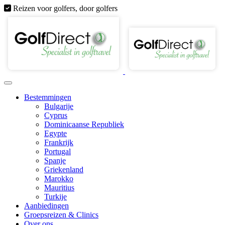
Reizen voor golfers, door golfers
Bestemmingen
Bulgarije
Cyprus
Dominicaanse Republiek
Egypte
Frankrijk
Portugal
Spanje
Griekenland
Marokko
Mauritius
Turkije
Aanbiedingen
Groepsreizen & Clinics
Over ons