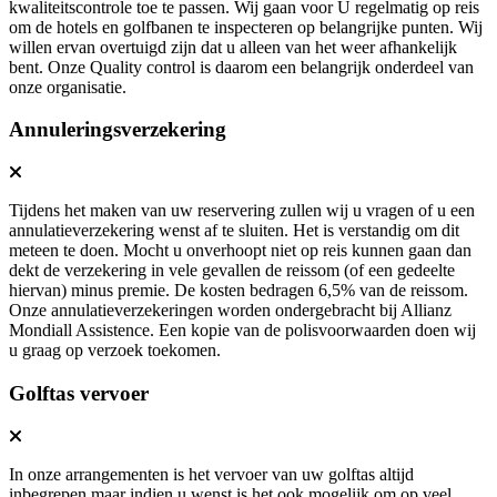
kwaliteitscontrole toe te passen. Wij gaan voor U regelmatig op reis
om de hotels en golfbanen te inspecteren op belangrijke punten. Wij
willen ervan overtuigd zijn dat u alleen van het weer afhankelijk
bent. Onze Quality control is daarom een belangrijk onderdeel van
onze organisatie.
Annuleringsverzekering
Tijdens het maken van uw reservering zullen wij u vragen of u een
annulatieverzekering wenst af te sluiten. Het is verstandig om dit
meteen te doen. Mocht u onverhoopt niet op reis kunnen gaan dan
dekt de verzekering in vele gevallen de reissom (of een gedeelte
hiervan) minus premie. De kosten bedragen 6,5% van de reissom.
Onze annulatieverzekeringen worden ondergebracht bij Allianz
Mondiall Assistence. Een kopie van de polisvoorwaarden doen wij
u graag op verzoek toekomen.
Golftas vervoer
In onze arrangementen is het vervoer van uw golftas altijd
inbegrepen maar indien u wenst is het ook mogelijk om op veel