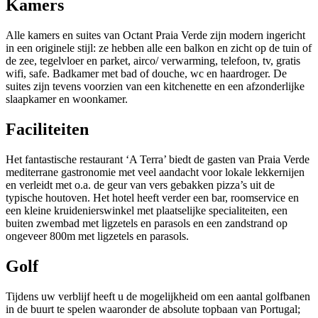
Kamers
Alle kamers en suites van Octant Praia Verde zijn modern ingericht
in een originele stijl: ze hebben alle een balkon en zicht op de tuin of
de zee, tegelvloer en parket, airco/ verwarming, telefoon, tv, gratis
wifi, safe. Badkamer met bad of douche, wc en haardroger. De
suites zijn tevens voorzien van een kitchenette en een afzonderlijke
slaapkamer en woonkamer.
Faciliteiten
Het fantastische restaurant ‘A Terra’ biedt de gasten van Praia Verde
mediterrane gastronomie met veel aandacht voor lokale lekkernijen
en verleidt met o.a. de geur van vers gebakken pizza’s uit de
typische houtoven. Het hotel heeft verder een bar, roomservice en
een kleine kruidenierswinkel met plaatselijke specialiteiten, een
buiten zwembad met ligzetels en parasols en een zandstrand op
ongeveer 800m met ligzetels en parasols.
Golf
Tijdens uw verblijf heeft u de mogelijkheid om een aantal golfbanen
in de buurt te spelen waaronder de absolute topbaan van Portugal;