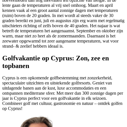
hoeveelheden dan nog meevallen ten opzichte van België. In de
lente gaan de temperaturen al vrij snel omhoog. Maart en april
kennen vaak al een groot aantal zonnige dagen met temperaturen
(ruim) boven de 20 graden. In mei wordt al steeds vaker de 30
graden bereikt en juni, juli en augustus zijn erg warm met regelmatig
uitschieters richting of zelfs boven de 40 graden. Het najaar is wat
betreft de temperaturen het aangenaamst. September en oktober zijn
warm, maar niet zo heet als de zomermaanden. Daarnaast is het
zeewater opgewarmd tot zeer aangename temperaturen, wat voor
strand- & zeelief hebbers ideaal is.
Golfvakantie op Cyprus: Zon, zee en
topbanen
Cyprus is een opkomende golfbestemming met zonzekerheid,
spectaculaire uitzichten en uitstekende golfresorts. Geniet van
uitdagende banen aan de kust, luxe accommodaties en een
ontspannen mediterrane sfeer. Met meer dan 300 zonnige dagen per
jaar is Cyprus perfect voor een golfvakantie in elk seizoen.
Combineer golf met cultuur, gastronomie en natuur – ontdek golfen
op Cyprus!