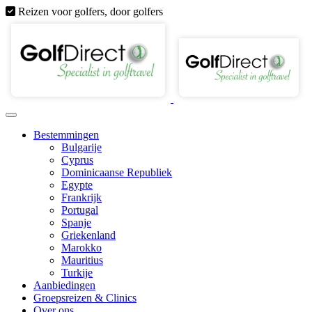
Reizen voor golfers, door golfers
Bestemmingen
Bulgarije
Cyprus
Dominicaanse Republiek
Egypte
Frankrijk
Portugal
Spanje
Griekenland
Marokko
Mauritius
Turkije
Aanbiedingen
Groepsreizen & Clinics
Over ons