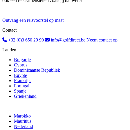
ook een reis samenstellen zoals jij dat wenst.
Ontvang een reisvoorstel op maat
Contact
+32 (0)3 650 29 90
info@golfdirect.be
Neem contact op
Landen
Bulgarije
Cyprus
Dominicaanse Republiek
Egypte
Frankrijk
Portugal
Spanje
Griekenland
Marokko
Mauritius
Nederland