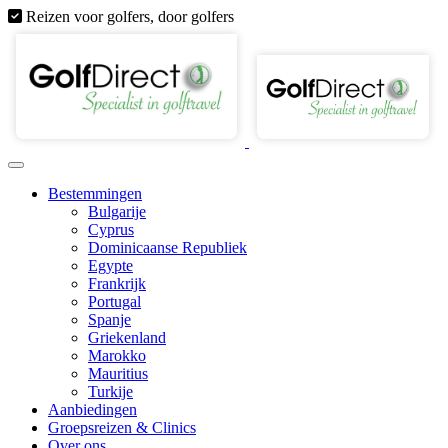
Reizen voor golfers, door golfers
Bestemmingen
Bulgarije
Cyprus
Dominicaanse Republiek
Egypte
Frankrijk
Portugal
Spanje
Griekenland
Marokko
Mauritius
Turkije
Aanbiedingen
Groepsreizen & Clinics
Over ons