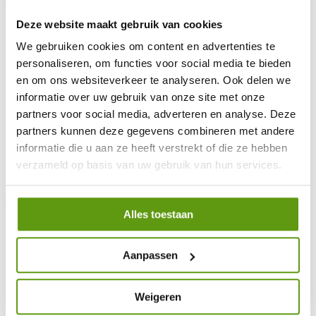
Vorige
Volgende
Voor- en achternaam
*
Deze website maakt gebruik van cookies
Telefoonnummer
*
We gebruiken cookies om content en advertenties te
Emailadres
*
Postcode
*
personaliseren, om functies voor social media te bieden
Plaats
*
en om ons websiteverkeer te analyseren. Ook delen we
Adres
*
informatie over uw gebruik van onze site met onze
Van welke golfclub bent u lid?
partners voor social media, adverteren en analyse. Deze
Ik ga akkoord met de privacyverklaring
*
partners kunnen deze gegevens combineren met andere
Ja, ik wil me graag inschrijven voor de nieuwsbrief van Golfdirect
informatie die u aan ze heeft verstrekt of die ze hebben
verzameld op basis van uw gebruik van hun services.
Ik wil de brochure van Golfdirect ontvangen
Vorige
Aanvraag versturen
Alles toestaan
Aanpassen
Weigeren