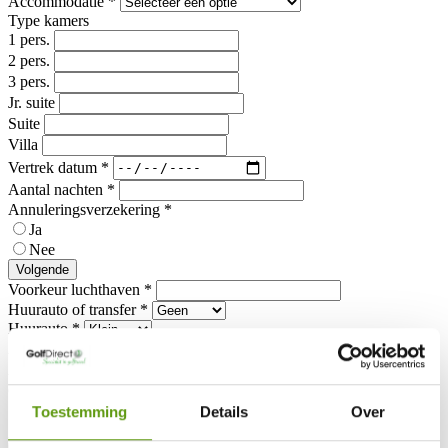
Accommodatie
*
Type kamers
1 pers.
2 pers.
3 pers.
Jr. suite
Suite
Villa
Vertrek datum
*
Aantal nachten
*
Annuleringsverzekering
*
Ja
Nee
Volgende
Voorkeur luchthaven
*
Huurauto of transfer
*
Huurauto
*
Aantal golfers
*
Aantal greenfees / persoon
*
Golf handicap
*
Toestemming
Details
Over
Aanvullende wensen