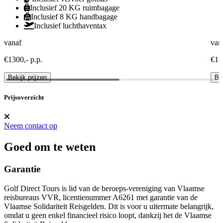
Inclusief 20 KG ruimbagage
Inclusief 8 KG handbagage
Inclusief luchthaventax
vanaf
van
€1300,- p.p.
€13
Bekijk prijzen
Bek
Prijsoverzicht
Neem contact op
Goed om te weten
Garantie
Golf Direct Tours is lid van de beroeps-vereniging van Vlaamse
reisbureaus VVR, licentienummer A6261 met garantie van de
Vlaamse Solidariteit Reisgelden. Dit is voor u uitermate belangrijk,
omdat u geen enkel financieel risico loopt, dankzij het de Vlaamse