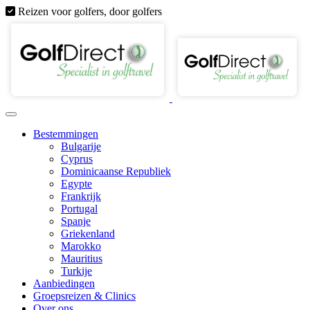
Reizen voor golfers, door golfers
Bestemmingen
Bulgarije
Cyprus
Dominicaanse Republiek
Egypte
Frankrijk
Portugal
Spanje
Griekenland
Marokko
Mauritius
Turkije
Aanbiedingen
Groepsreizen & Clinics
Over ons