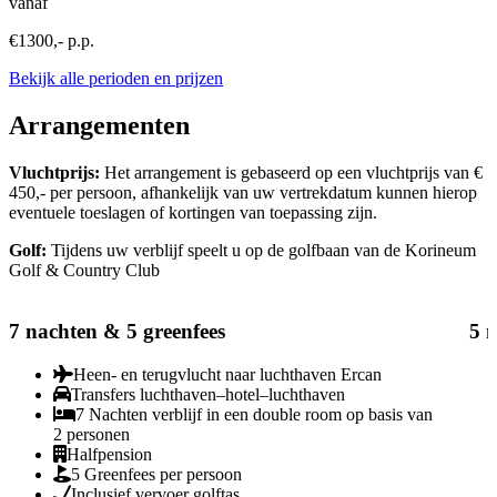
vanaf
€1300,- p.p.
Bekijk alle perioden en prijzen
Arrangementen
Vluchtprijs:
Het arrangement is gebaseerd op een vluchtprijs van €
450,- per persoon, afhankelijk van uw vertrekdatum kunnen hierop
eventuele toeslagen of kortingen van toepassing zijn.
Golf:
Tijdens uw verblijf speelt u op de golfbaan van de Korineum
Golf & Country Club
7 nachten & 5 greenfees
5 n
Heen- en terugvlucht naar luchthaven Ercan
Transfers luchthaven–hotel–luchthaven
7 Nachten verblijf in een double room op basis van
2 personen
Halfpension
5 Greenfees per persoon
Inclusief vervoer golftas