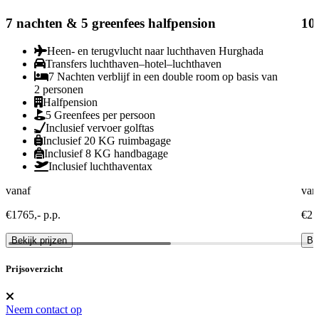
7 nachten & 5 greenfees halfpension
10 
Heen- en terugvlucht naar luchthaven Hurghada
Transfers luchthaven–hotel–luchthaven
7 Nachten verblijf in een double room op basis van
2 personen
Halfpension
5 Greenfees per persoon
Inclusief vervoer golftas
Inclusief 20 KG ruimbagage
Inclusief 8 KG handbagage
Inclusief luchthaventax
vanaf
van
€1765,- p.p.
€21
Bekijk prijzen
Bek
Prijsoverzicht
Neem contact op