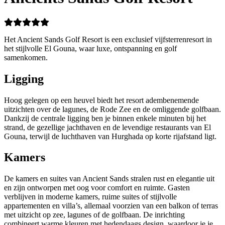
Het Ancient Sands Golf Resort is een exclusief vijfsterrenresort in
het stijlvolle El Gouna, waar luxe, ontspanning en golf
samenkomen.
Ligging
Hoog gelegen op een heuvel biedt het resort adembenemende
uitzichten over de lagunes, de Rode Zee en de omliggende golfbaan.
Dankzij de centrale ligging ben je binnen enkele minuten bij het
strand, de gezellige jachthaven en de levendige restaurants van El
Gouna, terwijl de luchthaven van Hurghada op korte rijafstand ligt.
Kamers
De kamers en suites van Ancient Sands stralen rust en elegantie uit
en zijn ontworpen met oog voor comfort en ruimte. Gasten
verblijven in moderne kamers, ruime suites of stijlvolle
appartementen en villa’s, allemaal voorzien van een balkon of terras
met uitzicht op zee, lagunes of de golfbaan. De inrichting
combineert warme kleuren met hedendaags design, waardoor je je