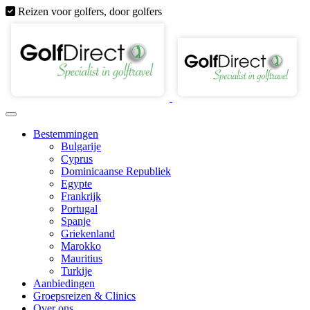
Reizen voor golfers, door golfers
Bestemmingen
Bulgarije
Cyprus
Dominicaanse Republiek
Egypte
Frankrijk
Portugal
Spanje
Griekenland
Marokko
Mauritius
Turkije
Aanbiedingen
Groepsreizen & Clinics
Over ons