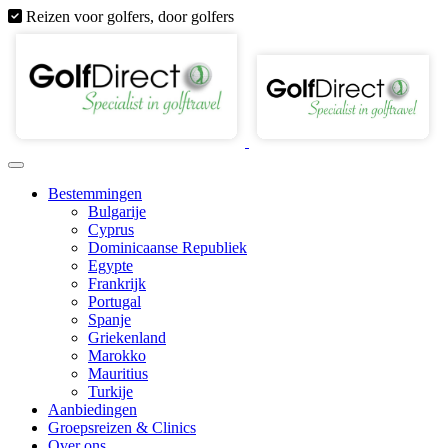
Reizen voor golfers, door golfers
Bestemmingen
Bulgarije
Cyprus
Dominicaanse Republiek
Egypte
Frankrijk
Portugal
Spanje
Griekenland
Marokko
Mauritius
Turkije
Aanbiedingen
Groepsreizen & Clinics
Over ons