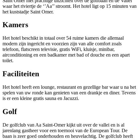
Saint Omer met prachtige uitzichten over de golfbaan en de Vallei
waar het riviertje de ‘’Aa’’ stroomt. Het hotel ligt op 15 minuten van
het kuststadje Saint Omer.
Kamers
Het hotel beschikt in totaal over 54 ruime kamers die allemaal
modern zijn ingericht en voorzien zijn van alle comfort zoals
telefoon, flatscreen televisie, gratis WiFi, kluisje, minibar,
airconditioning en een badkamer met bad of douche en een apart
toilet.
Faciliteiten
Het hotel heeft een lounge, restaurant en gezellige bar waar u na het
spelen van uw ronde kan genieten van een drankje en diner. Tevens
is er een kleine gratis sauna en Jacuzzi.
Golf
De golfclub van Aa Saint-Omer kijkt uit over de vallei en is al
jarenlang gastheer voor een toernooi van de European Tour. De
baan is zeer goed onderhouden en heuvelachtig. De golfclub heeft