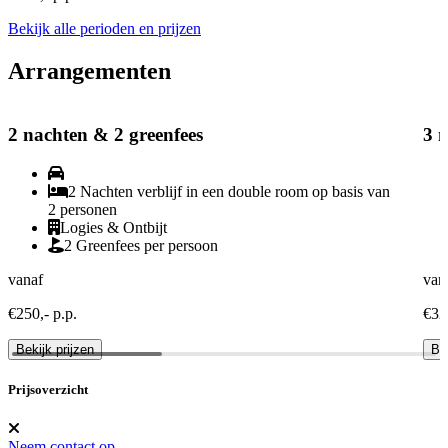
Bekijk alle perioden en prijzen
Arrangementen
2 nachten & 2 greenfees
3 n
2 Nachten verblijf in een double room op basis van
2 personen
Logies & Ontbijt
2 Greenfees per persoon
vanaf
van
€250,- p.p.
€325
Bekijk prijzen
Bek
Prijsoverzicht
Neem contact op