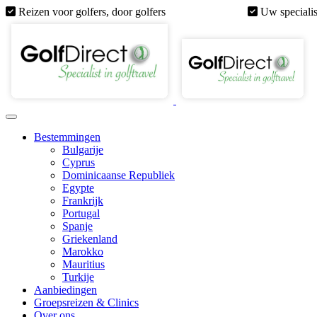
Reizen voor golfers, door golfers
Uw specialis
Bestemmingen
Bulgarije
Cyprus
Dominicaanse Republiek
Egypte
Frankrijk
Portugal
Spanje
Griekenland
Marokko
Mauritius
Turkije
Aanbiedingen
Groepsreizen & Clinics
Over ons