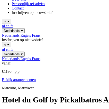
Persoonlijk reisadvies
Contact
Inschrijven op nieuwsbrief
nl
nl
en
fr
Nederlands
Nederlands
Engels
Frans
Inschrijven op nieuwsbrief
nl
nl
en
fr
Nederlands
Nederlands
Engels
Frans
vanaf
€1190,- p.p.
Bekijk arrangementen
Marokko, Marrakech
Hotel du Golf by Pickalbatros Al