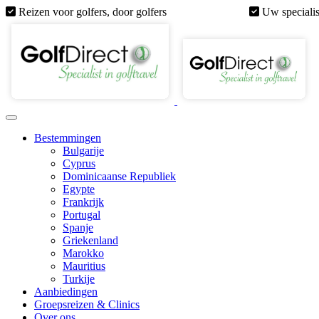
Reizen voor golfers, door golfers
Uw specialis
Bestemmingen
Bulgarije
Cyprus
Dominicaanse Republiek
Egypte
Frankrijk
Portugal
Spanje
Griekenland
Marokko
Mauritius
Turkije
Aanbiedingen
Groepsreizen & Clinics
Over ons