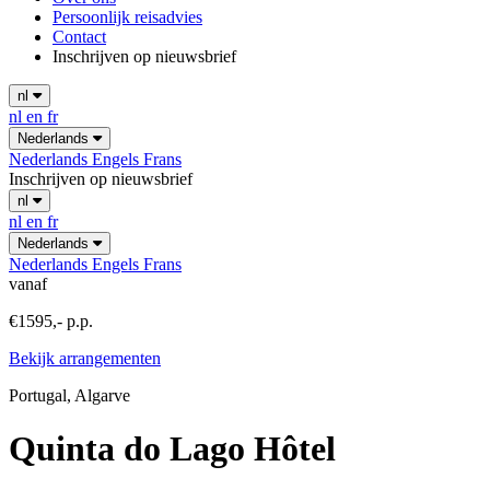
Persoonlijk reisadvies
Contact
Inschrijven op nieuwsbrief
nl
nl
en
fr
Nederlands
Nederlands
Engels
Frans
Inschrijven op nieuwsbrief
nl
nl
en
fr
Nederlands
Nederlands
Engels
Frans
vanaf
€1595,- p.p.
Bekijk arrangementen
Portugal, Algarve
Quinta do Lago Hôtel