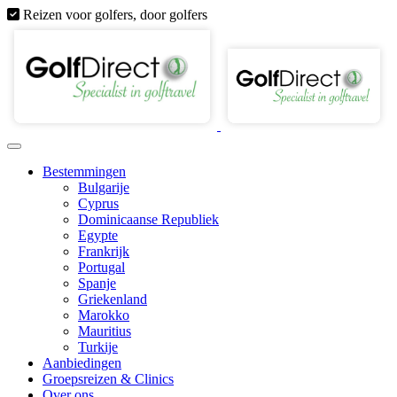
Reizen voor golfers, door golfers
Bestemmingen
Bulgarije
Cyprus
Dominicaanse Republiek
Egypte
Frankrijk
Portugal
Spanje
Griekenland
Marokko
Mauritius
Turkije
Aanbiedingen
Groepsreizen & Clinics
Over ons