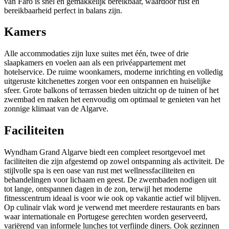
van Faro is snel en gemakkelijk bereikbaar, waardoor rust en
bereikbaarheid perfect in balans zijn.
Kamers
Alle accommodaties zijn luxe suites met één, twee of drie
slaapkamers en voelen aan als een privéappartement met
hotelservice. De ruime woonkamers, moderne inrichting en volledig
uitgeruste kitchenettes zorgen voor een ontspannen en huiselijke
sfeer. Grote balkons of terrassen bieden uitzicht op de tuinen of het
zwembad en maken het eenvoudig om optimaal te genieten van het
zonnige klimaat van de Algarve.
Faciliteiten
Wyndham Grand Algarve biedt een compleet resortgevoel met
faciliteiten die zijn afgestemd op zowel ontspanning als activiteit. De
stijlvolle spa is een oase van rust met wellnessfaciliteiten en
behandelingen voor lichaam en geest. De zwembaden nodigen uit
tot lange, ontspannen dagen in de zon, terwijl het moderne
fitnesscentrum ideaal is voor wie ook op vakantie actief wil blijven.
Op culinair vlak word je verwend met meerdere restaurants en bars
waar internationale en Portugese gerechten worden geserveerd,
variërend van informele lunches tot verfijnde diners. Ook gezinnen