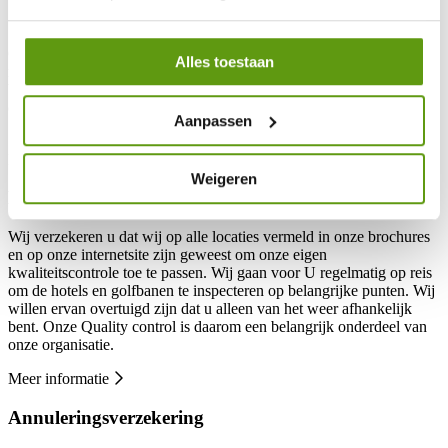
Garantie
Golf Direct Tours is lid van de beroeps-vereniging van Vlaamse
Alles toestaan
reisbureaus VVR, licentienummer A6261 met garantie van de
Vlaamse Solidariteit Reisgelden. Dit is voor u uitermate belangrijk,
omdat u geen enkel financieel risico loopt, dankzij het de Vlaamse
Aanpassen
Solidariteit Reisgelden.
Meer informatie
Weigeren
Kwaliteitscontrole
Wij verzekeren u dat wij op alle locaties vermeld in onze brochures
en op onze internetsite zijn geweest om onze eigen
kwaliteitscontrole toe te passen. Wij gaan voor U regelmatig op reis
om de hotels en golfbanen te inspecteren op belangrijke punten. Wij
willen ervan overtuigd zijn dat u alleen van het weer afhankelijk
bent. Onze Quality control is daarom een belangrijk onderdeel van
onze organisatie.
Meer informatie
Annuleringsverzekering