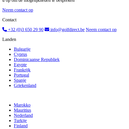
u op om de mogelijkheden te bespreken
Neem contact op
Contact
+32 (0)3 650 29 90
info@golfdirect.be
Neem contact op
Landen
Bulgarije
Cyprus
Dominicaanse Republiek
Egypte
Frankrijk
Portugal
Spanje
Griekenland
Marokko
Mauritius
Nederland
Turkije
Finland