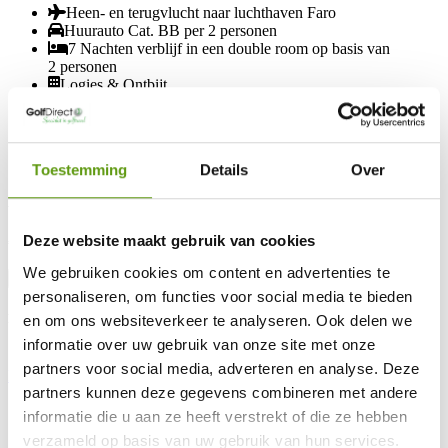
Heen- en terugvlucht naar luchthaven Faro
Huurauto Cat. BB per 2 personen
7 Nachten verblijf in een double room op basis van
2 personen
Logies & Ontbijt
5 Greenfees per persoon
Inclusief vervoer golftas
Inclusief 20 KG ruimbagage
Inclusief 8 KG handbagage
Toestemming
Details
Over
Inclusief luchthaventax
vanaf
van
Deze website maakt gebruik van cookies
€2870,- p.p.
€20
We gebruiken cookies om content en advertenties te
Bekijk prijzen
Bek
personaliseren, om functies voor social media te bieden
Prijsoverzicht
en om ons websiteverkeer te analyseren. Ook delen we
informatie over uw gebruik van onze site met onze
partners voor social media, adverteren en analyse. Deze
Neem contact op
partners kunnen deze gegevens combineren met andere
Goed om te weten
informatie die u aan ze heeft verstrekt of die ze hebben
verzameld op basis van uw gebruik van hun services.