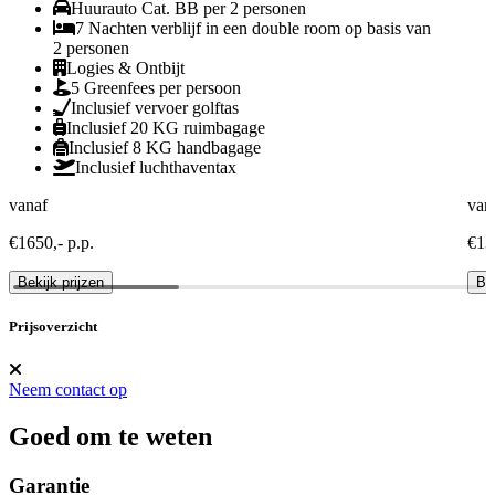
Huurauto Cat. BB per 2 personen
7 Nachten verblijf in een double room op basis van
2 personen
Logies & Ontbijt
5 Greenfees per persoon
Inclusief vervoer golftas
Inclusief 20 KG ruimbagage
Inclusief 8 KG handbagage
Inclusief luchthaventax
vanaf
van
€1650,- p.p.
€13
Bekijk prijzen
Bek
Prijsoverzicht
Neem contact op
Goed om te weten
Garantie