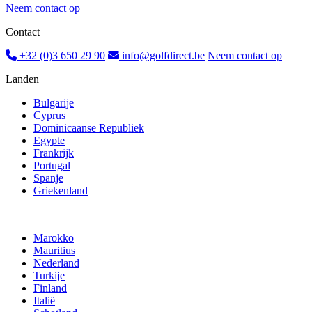
Neem contact op
Contact
+32 (0)3 650 29 90
info@golfdirect.be
Neem contact op
Landen
Bulgarije
Cyprus
Dominicaanse Republiek
Egypte
Frankrijk
Portugal
Spanje
Griekenland
Marokko
Mauritius
Nederland
Turkije
Finland
Italië