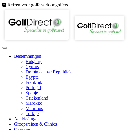
Reizen voor golfers, door golfers
Bestemmingen
Bulgarije
Cyprus
Dominicaanse Republiek
Egypte
Frankrijk
Portugal
Spanje
Griekenland
Marokko
Mauritius
Turkije
Aanbiedingen
Groepsreizen & Clinics
Over ons