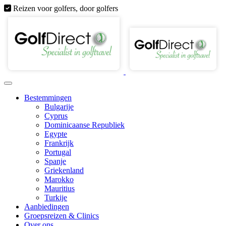
Reizen voor golfers, door golfers
Bestemmingen
Bulgarije
Cyprus
Dominicaanse Republiek
Egypte
Frankrijk
Portugal
Spanje
Griekenland
Marokko
Mauritius
Turkije
Aanbiedingen
Groepsreizen & Clinics
Over ons