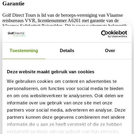
Garantie
Golf Direct Tours is lid van de beroeps-vereniging van Vlaamse
reisbureaus VVR, licentienummer A6261 met garantie van de
Vlaamse Solidariteit Reisgelden. Dit is voor u uitermate belangrijk,
omdat u geen enkel financieel risico loopt, dankzij het de Vlaamse
Solidariteit Reisgelden.
Meer informatie
Toestemming
Details
Over
Kwaliteitscontrole
Wij verzekeren u dat wij op alle locaties vermeld in onze brochures
Deze website maakt gebruik van cookies
en op onze internetsite zijn geweest om onze eigen
kwaliteitscontrole toe te passen. Wij gaan voor U regelmatig op reis
We gebruiken cookies om content en advertenties te
om de hotels en golfbanen te inspecteren op belangrijke punten. Wij
personaliseren, om functies voor social media te bieden
willen ervan overtuigd zijn dat u alleen van het weer afhankelijk
en om ons websiteverkeer te analyseren. Ook delen we
bent. Onze Quality control is daarom een belangrijk onderdeel van
onze organisatie.
informatie over uw gebruik van onze site met onze
partners voor social media, adverteren en analyse. Deze
Meer informatie
partners kunnen deze gegevens combineren met andere
Annuleringsverzekering
informatie die u aan ze heeft verstrekt of die ze hebben
verzameld op basis van uw gebruik van hun services.