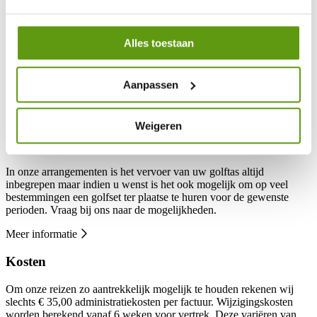
Tijdens het maken van uw reservering zullen wij u vragen of u een
annulatieverzekering wenst af te sluiten. Het is verstandig om dit
meteen te doen. Mocht u onverhoopt niet op reis kunnen gaan dan
dekt de verzekering in vele gevallen de reissom (of een gedeelte
Alles toestaan
hiervan) minus premie. De kosten bedragen 6,5% van de reissom.
Onze annulatieverzekeringen worden ondergebracht bij Allianz
Mondiall Assistence. Een kopie van de polisvoorwaarden doen wij
Aanpassen
u graag op verzoek toekomen.
Meer informatie
Weigeren
Golftas vervoer
In onze arrangementen is het vervoer van uw golftas altijd
inbegrepen maar indien u wenst is het ook mogelijk om op veel
bestemmingen een golfset ter plaatse te huren voor de gewenste
perioden. Vraag bij ons naar de mogelijkheden.
Meer informatie
Kosten
Om onze reizen zo aantrekkelijk mogelijk te houden rekenen wij
slechts € 35,00 administratiekosten per factuur. Wijzigingskosten
worden berekend vanaf 6 weken voor vertrek. Deze variëren van