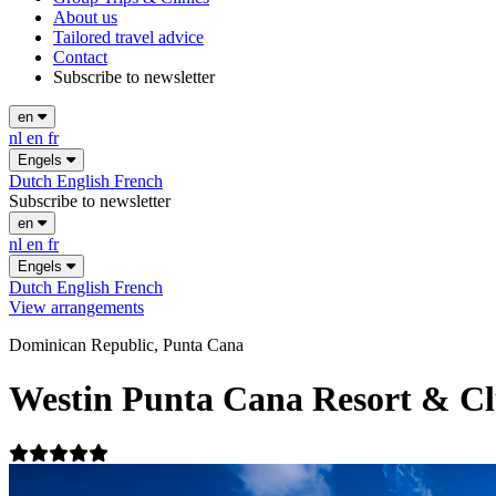
About us
Tailored travel advice
Contact
Subscribe to newsletter
en
nl
en
fr
Engels
Dutch
English
French
Subscribe to newsletter
en
nl
en
fr
Engels
Dutch
English
French
View arrangements
Dominican Republic, Punta Cana
Westin Punta Cana Resort & C