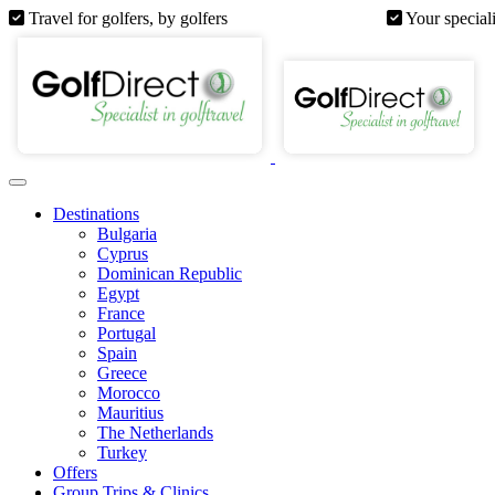
Travel for golfers, by golfers
Your special
Destinations
Bulgaria
Cyprus
Dominican Republic
Egypt
France
Portugal
Spain
Greece
Morocco
Mauritius
The Netherlands
Turkey
Offers
Group Trips & Clinics