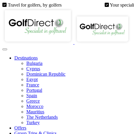
Travel for golfers, by golfers
Your special
Destinations
Bulgaria
Cyprus
Dominican Republic
Egypt
France
Portugal
Spain
Greece
Morocco
Mauritius
The Netherlands
Turkey
Offers
Group Trips & Clinics