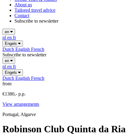
About us
Tailored travel advice
Contact
Subscribe to newsletter
en
nl
en
fr
Engels
Dutch
English
French
Subscribe to newsletter
en
nl
en
fr
Engels
Dutch
English
French
from
€1380,- p.p.
View arrangements
Portugal, Algarve
Robinson Club Quinta da Ria